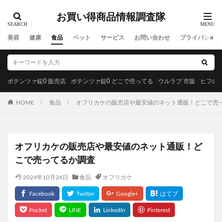
お買い得商品情報調査隊
美容
健康
食品
ペット
サービス
お問い合わせ
プライバシーポ
ポテンツァ錠0 販売店
ポテンツァ錠0 どこで売ってる
ウルラブ 市販
ヒフの漢
HOME
食品
オフリカケの販売店や最安値のネット通販！どこで売
オフリカケの販売店や最安値のネット通販！ど
こで売ってるか調査
2024年10月24日
食品
オフリカケ