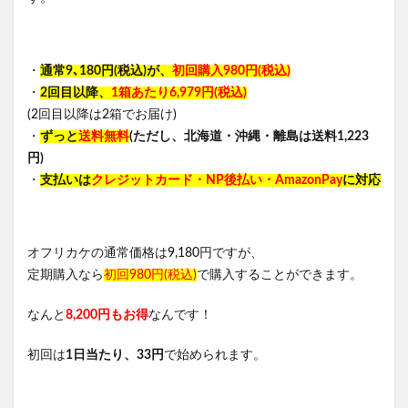
・
通常9､180円(税込)が、
初回購入980円(税込)
・
2回目以降、
1箱あたり6,979円(税込)
(2回目以降は2箱でお届け)
・
ずっと
送料無料
(ただし、北海道・沖縄・離島は送料1,223
円)
・
支払いは
クレジットカード・NP後払い・AmazonPay
に対応
オフリカケの通常価格は9,180円ですが、
定期購入なら
初回980円(税込)
で購入することができます。
なんと
8,200円もお得
なんです！
初回は
1日当たり、33円
で始められます。