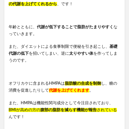
の代謝を上げてくれるから
、です！
年齢とともに、
代謝が低下することで脂肪がたまりやすく
な
っていきます。
また、ダイエットによる食事制限で便秘を引き起こし、
基礎
代謝の低下
を招いてしまい、逆に
太りやすい体
を作ってしま
うのです。
オフリカケに含まれるHMPAは
脂肪酸の合成を制御
し、糖の
消費を促進したりして
代謝を上げてくれます
。
また、HMPAは機能性関与成分として今注目されており、
BMIが高めの方の
腹部の脂肪を減らす機能が報告
されている
んです！