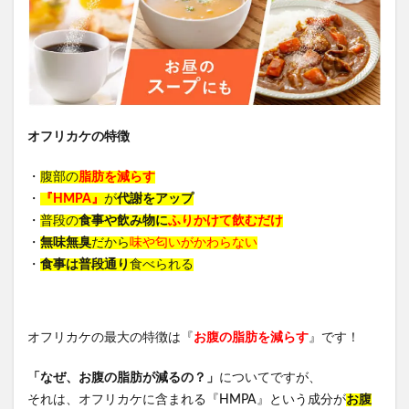
オフリカケの特徴
・
腹部の
脂肪を減らす
・
『HMPA』
が
代謝をアップ
・
普段の
食事や飲み物に
ふりかけて飲むだけ
・
無味無臭
だから
味や匂いがかわらない
・
食事は普段通り
食べられる
オフリカケの最大の特徴は『
お腹の脂肪を減らす
』です！
「なぜ、お腹の脂肪が減るの？」
についてですが、
それは、オフリカケに含まれる『HMPA』という成分が
お腹