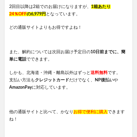
2回目以降は2箱でのお届けになりますが、
1箱あたり
24％OFF
の6,979円
となっています。
どの通販サイトよりもお得ですよね！
また、解約については次回お届け予定日の
10日前までに、簡
単に電話
でできます。
しかも、北海道・沖縄・離島以外はずっと
送料無料
です。
支払い方法も
クレジットカード
だけでなく、
NP後払い
や
AmazonPay
に対応しています。
他の通販サイトと比べて、かなり
お得で便利に購入
できます
ね！