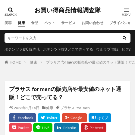
お買い得商品情報調査隊
美容
健康
食品
ペット
サービス
お問い合わせ
プライバシーポ
ポテンツァ錠0 販売店
ポテンツァ錠0 どこで売ってる
ウルラブ 市販
ヒフの漢
HOME
健康
プラサス for menの販売店や最安値のネット通販！ど
プラサス for menの販売店や最安値のネット通
販！どこで売ってる？
2026年1月14日
健康
プラサス for men