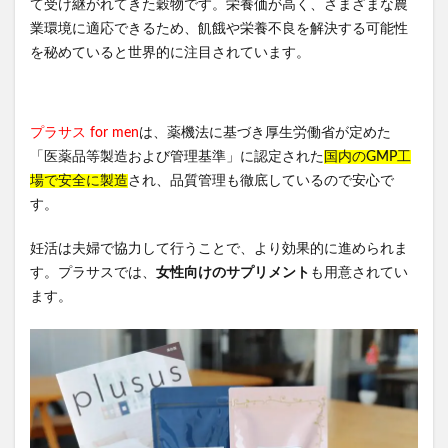
て受け継がれてきた穀物です。栄養価が高く、さまざまな農
業環境に適応できるため、飢餓や栄養不良を解決する可能性
を秘めていると世界的に注目されています。
プラサス for men
は、薬機法に基づき厚生労働省が定めた
「医薬品等製造および管理基準」に認定された
国内のGMP工
場で安全に製造
され、品質管理も徹底しているので安心で
す。
妊活は夫婦で協力して行うことで、より効果的に進められま
す。プラサスでは、
女性向けのサプリメント
も用意されてい
ます。