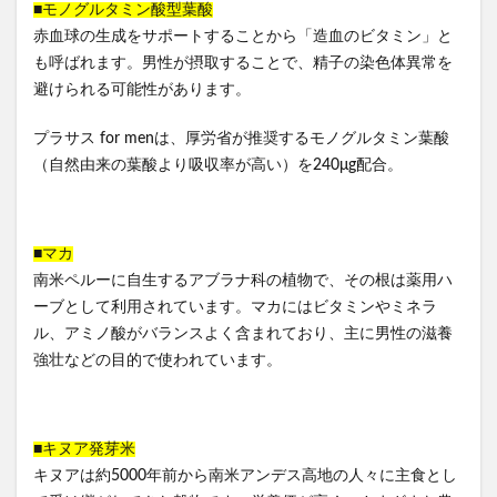
■モノグルタミン酸型葉酸
赤血球の生成をサポートすることから「造血のビタミン」と
も呼ばれます。男性が摂取することで、精子の染色体異常を
避けられる可能性があります。
プラサス for menは、厚労省が推奨するモノグルタミン葉酸
（自然由来の葉酸より吸収率が高い）を240μg配合。
■マカ
南米ペルーに自生するアブラナ科の植物で、その根は薬用ハ
ーブとして利用されています。マカにはビタミンやミネラ
ル、アミノ酸がバランスよく含まれており、主に男性の滋養
強壮などの目的で使われています。
■キヌア発芽米
キヌアは約5000年前から南米アンデス高地の人々に主食とし