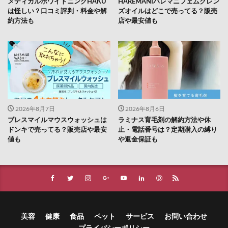
メディカルホワイトニングHAKU
HAREMANIハレマニフェムクレン
は怪しい？口コミ評判・料金や解
ズオイルはどこで売ってる？販売
約方法も
店や最安値も
2026年8月7日
2026年8月6日
ブレスマイルマウスウォッシュは
ラミナス育毛剤の解約方法や休
ドンキで売ってる？販売店や最安
止・電話番号は？定期購入の縛り
値も
や返金保証も
美容
健康
食品
ペット
サービス
お問い合わせ