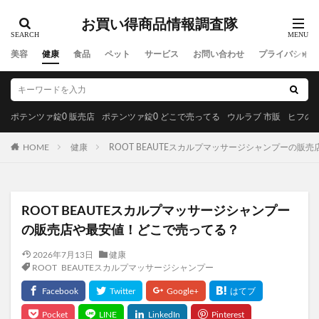
お買い得商品情報調査隊
美容
健康
食品
ペット
サービス
お問い合わせ
プライバシーポ
ポテンツァ錠0 販売店
ポテンツァ錠0 どこで売ってる
ウルラブ 市販
ヒフの漢
HOME
健康
ROOT BEAUTEスカルプマッサージシャンプーの販
ROOT BEAUTEスカルプマッサージシャンプー
の販売店や最安値！どこで売ってる？
2026年7月13日
健康
ROOT BEAUTEスカルプマッサージシャンプー