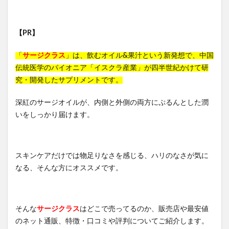
wicot(ウィコット)薬用スカルプセラム
プリキュア
ベルタエクリズム
【PR】
健康マルシェ、コールドプレスジュース
プレミアムナイトラッピングクリーム
「
サージクラス
」は、飲むオイル&果汁という新発想で、中国
サンブロック保湿BB
フローラ・バス-102
伝統医学のパイオニア「イスクラ産業」が四半世紀かけて研
究・開発したサプリメントです。
MRB薬用美容液クレンジングバーム
夏用タオルケット
スラヘル
みんなの肌潤糖
深紅のサージオイルが、内側と外側の両方にぷるんとした潤
プレミアムブラックシャンプー
いをしっかり届けます。
アドバンスドブライトニングセラム
塗るプロテオグリカンリフリーラ
ルピリーナドライヤー
スキンケアだけでは物足りなさを感じる、ハリのなさが気に
SUMATONA Smart Mini(スマトナスマートミニ)
なる、そんな方にオススメです。
Apple(アップル)
LOGIC(ロジック)化粧水
エスティローダー
マグネットつけまつげ
ととのうみすと
パトロンシャンプー
そんな
サージクラス
はどこで売ってるのか、販売店や最安値
ちこり村「田舎の手づくりおせち」
ボビイブラウン
のネット通販、特徴・口コミや評判についてご紹介します。