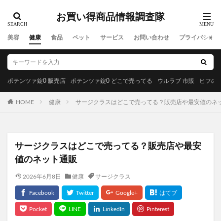
REVITAL GOLD(リバイタルゴールド)
黄金茶
お買い得商品情報調査隊
INGNI(イング)
PLAUD NOTE(プラウドノート)
コンパクト
エディタルEX
美容
健康
食品
ペット
サービス
お問い合わせ
プライバシーポ
リッドキララ(LID KIRARA)
アラジルニキビ治療薬
リドマスターS
はははのは
ゼルダの伝説ウェポンコレクション
ポテンツァ錠0 販売店
ポテンツァ錠0 どこで売ってる
ウルラブ 市販
ヒフの漢
ブルーベリー&ルテインα
ジュニサプ
HOME
健康
サージクラスはどこで売ってる？販売店や最安値のネ
サンパラソルアスリート
アラプラス糖脂ダウン
NULLシューパウダー
紅蔘元(ホンサムウォン)
薬用からだまるごとデオ・ソープ
サージクラスはどこで売ってる？販売店や最安
ミャクミャクシール帳BOOK
値のネット通販
ナノラル薬用ホワイト＆プロテクト
2026年6月8日
健康
サージクラス
プロフレッシュオーラルリンス
アラプラスロンジェビティプレミアム5-ALA50
フェルササプリケーハイル
マッスルプレスタンクトップ