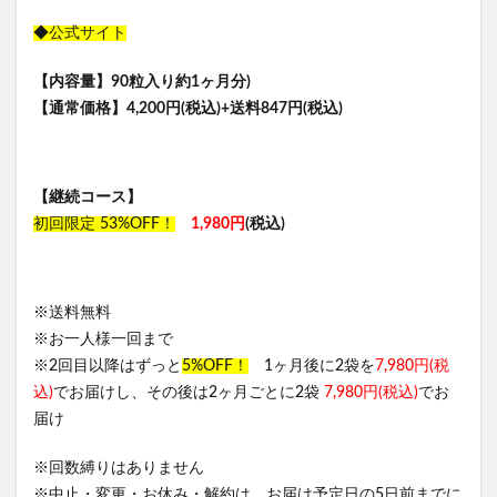
◆公式サイト
【内容量】90粒入り約1ヶ月分)
【通常価格】4,200円(税込)+送料847円(税込)
【継続コース】
初回限定 53%OFF！
1,980円
(税込)
※送料無料
※お一人様一回まで
※2回目以降はずっと
5%OFF！
1ヶ月後に2袋を
7,980円(税
込)
でお届けし、その後は2ヶ月ごとに2袋
7,980円(税込)
でお
届け
※回数縛りはありません
※中止・変更・お休み・解約は、お届け予定日の5日前までに