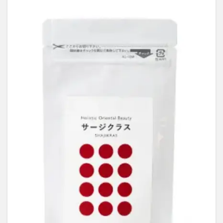
シャネル
ED治療
b.ris(ビーリス)ラリッチスカルプ
ケトル
スナイデル
ペロリコドッグフードアレカット
ケンタッキークリスマス
STILIS(スタイリス)ウォーターサーバー
Levoit(レボイト)空気清浄機
ミズノ(MIZUNO)
ミスド(ミスタードーナツ)
PUNYUS(プニュズ)
くまのがっこう
マーキュリーデュオ
ハグモッチ
マカエンペラー
毎日愛眼ブルーベリー＆ルテイン猫用
キヌージョヘアドライヤー
30delete(サーティーデリート)
ムテキクリアせいろ
ペロリン
CMYファンデーション
祝！たまごっち30thキャラマグネッツ
GABA納豆10000
珠肌シシオール
ケトリーム
フィジカルメンテプロ
Sinai(シナイ)
さよなら中性生活プレミアム