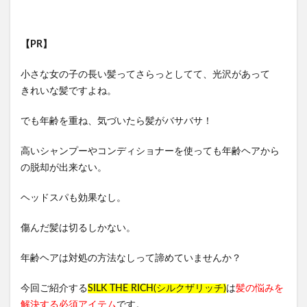
【PR】
小さな女の子の長い髪ってさらっとしてて、光沢があって
きれいな髪ですよね。
でも年齢を重ね、気づいたら髪がバサバサ！
高いシャンプーやコンディショナーを使っても年齢ヘアから
の脱却が出来ない。
ヘッドスパも効果なし。
傷んだ髪は切るしかない。
年齢ヘアは対処の方法なしって諦めていませんか？
今回ご紹介する
SILK THE RICH(シルクザリッチ)
は
髪の悩みを
解決する必須アイテム
です。