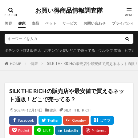
お買い得商品情報調査隊
美容
健康
食品
ペット
サービス
お問い合わせ
プライバシーポ
ポテンツァ錠0 販売店
ポテンツァ錠0 どこで売ってる
ウルラブ 市販
ヒフの漢
HOME
健康
SILK THE RICHの販売店や最安値で買えるネット通
SILK THE RICHの販売店や最安値で買えるネッ
ト通販！どこで売ってる？
2024年12月14日
健康
SILK THE RICH