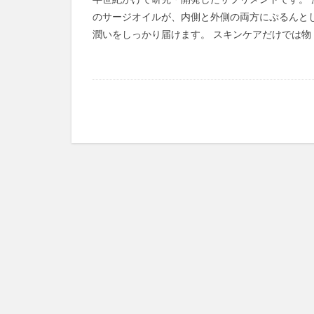
半世紀かけて研究・開発したサプリメントです。 
のサージオイルが、内側と外側の両方にぷるんと
チャップアップシ
潤いをしっかり届けます。 スキンケアだけでは物 [
ヤマダ電機
うるおい地肌セラ
僕のAIアカデミー
ジーニッシュマニ
ヒザこし健康源
nico-nin(ニコニン)
利尻ヘアカラート
LIA(リア)スカル
常備浴
KAT
フォルテカ
エクストラロング
CICIBELLA(シシ
フィトリフト オ