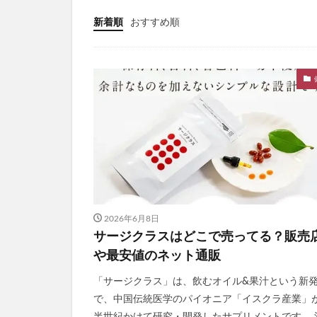
きたきたのこのこ
新着順
おすすめ順
フェミッシュクリ
haru kuroka
インナーブースタ
ルブレン
私
美陽堂シリカ水(美陽
ふわ姫
スリ
ベルシリーズ着圧
ダンダダンラバリ
かんたんぬか美人
2026年6月8日
マナラホットクレ
サージクラスはどこで売ってる？販売
東方LostWord
や最安値のネット通販
おてつたび
「サージクラス」は、飲むオイル&果汁という新
きらりのおめぐ実
で、中国伝統医学のパイオニア「イスクラ産業」
ヴァーチェマルラ