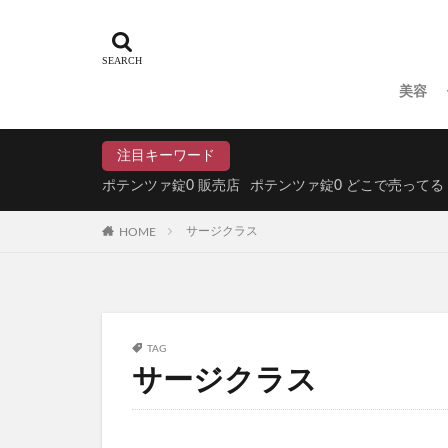
パイナップル豆乳
ドラゴンボール
魔法のタオル
美容
てのりベイビーフ
WEEED(ウィード
注目キーワード
おひさまでつくっ
ポテンツァ錠0 販売店
ポテンツァ錠0 どこで売ってる
アスハダパーフェ
HOME
サージクラス
学マスウエハース
メイクアップフォ
ラブブ(Labubu)
ユリカゴドッグフ
TAG
KATAN Cica 
サージクラス
ミライアイ内用薬
ペプチドショット
TaYU(タユ)ヘア