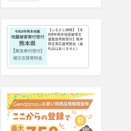
デンタルふりかけ
クト腰ベルト
【ふるさと納税】【令
ビフェル)
和8年熊本地震被害支
援緊急寄附受付】熊本
県災害応援寄附金（返
礼品はありません）
ニュートラvc
ワンドッグフード
Nウエハース2
ンプー
デーション
ょうやくとう)
exMate
ケット)