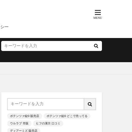
ッチクリーム
コンビニ
ス
父の日
リシー
プー
サマーパック
ィーズ
ー(FRAY I.D)
いぶきの漢方
雛人形
ポテンツァ錠0 販売店
ポテンツァ錠0 どこで売ってる
ウルラブ 市販
ヒフの漢方 口コミ
カラートリートメント
ディアーミズ 販売店