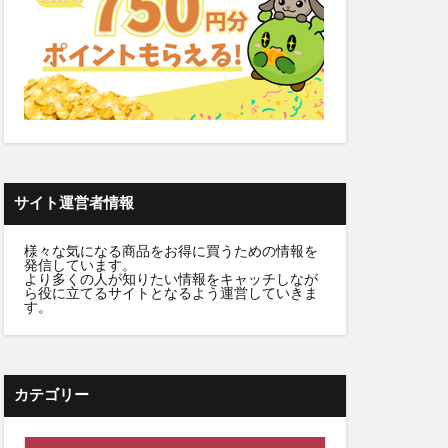
ーウォッシュ
クリニック
職場
カンシャ(感謝)
サイト運営者情報
髪殿(はつとの)
様々な気になる商品をお得に買うための情報を
発信しています。
ルプヘアミスト
より多くの人が知りたい情報をキャッチしなが
ら役に立てるサイトとなるよう運営していきま
フラッシュパック)
す。
スシャンプー
カテゴリー
タママリズム