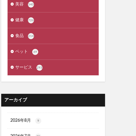
骨取りさば
再販
美容
540
ーションプレミアム
ラス
健康
726
ーション
食品
剤
プレゼント
214
刀剣乱舞
ペット
69
ンジングリキッド
サービス
293
ジマ
江原道
ロンドン
)
アーカイブ
ー
タルゴールド)
X
2026年8月
9