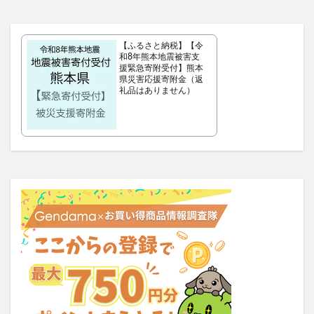
タリーズサマーボックス2026
ケフトルローションEX
クラプロックス
防災圧縮袋
【ふるさと納税】【令
マッスルデリ(Muscle Deli)
和8年熊本地震被害支
援緊急寄附受付】熊本
RIMEDO(リメド)ウォータリーバーム
県災害応援寄附金（返
ベルシュヴーシャンプー
ベルタプエラリア
礼品はありません）
カラタスケアNMN
ファンケル無添加ブライトニング 透明美白1ヵ月集中キット
ZAO SODA(ザオウソーダ)
大人のカロリミット
RE：アールイープラセンタ美容液
ノビエース
OBREMO(オブレモ)
まるでこたつソックス
ロザブルーナイトブラ
ベルタプレリズム
女性用がん保険
ロートV5アクトビジョン
アラプラス深い眠り
KAMIKAシルキースティックファンデーション
ピクミンめじるしアクセサリー2
ぬいぐるみ