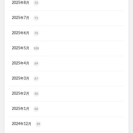
2025年8月
72
リ・ダーマラボモイストゲルクレンジング
ディフェンセラ
アクアモイス
ここすく鉄分
2025年7月
71
ZIGENオールインワンフェイスジェル
メディキャットモイストローション、解約
2025年6月
76
キレイ・デ・ナノプラセンタ
ルーフェン(loofen)
2025年5月
100
ミードリップシャンプー
お金のみらいマップ
メルシアラムール
雲のやすらぎプレミアム敷布団
2025年4月
69
無印良品
薬用アシィドローションEX
ライゼブースターオイルミスト
デオシーククリーム
2025年3月
67
東京オンラインクリニック
キュアスリッチセラム
2025年2月
競馬ウエハース
50
イルコルポミネラルボディシャインジェル
2025年1月
66
MONOVOデオドラントボディ&フェイスウォッシュ
ガラスリムーバー(全身美化ガラス)
2024年12月
39
オルビス ザ クレンジング オイル