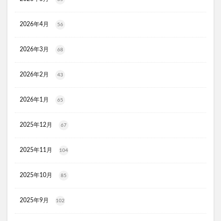
KATAN(カタン)トリュフシェイクミスト
ラッシュアディクト
パールホワイトプロシャイン
2026年4月
56
タリーズ夏の福袋2026
2026年3月
68
moir(モアー)ボリュームアップスプレー
歯ブラシ
アンエアン(1et1)
ビーグレン
nicoせっけん
2026年2月
43
ピンキッシュボーテ
ヒートブースター
お口のふりかけ
ULRUB(ウルラブボディスクラブ)
2026年1月
65
トコフェロンEナチュール
fru:C(フルーシー)美容液
2025年12月
エッセンシア酵素
Oigurt(オイグルト)
67
フレイスラボシカクリーム
りそうのコーヒー
2025年11月
104
グリーンブラザーズ
ノムダス
からだ楽痩茶
防已黄耆湯錠SX
モーガンズシャンプー白樹
2025年10月
85
ピクミンビオレu
トイザらス
整体ショーツNEO+(ネオプラス)
マリンピュアクリスタル
2025年9月
102
JOVS(ジョブズ)脱毛器