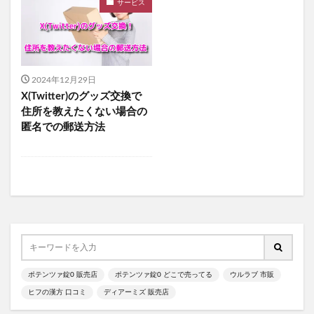
サービス
食べチョクフルーツセレクト
ニューバランス
グラニフ
ヒツジのいらない枕
資生堂エッセンススキンセッティングパウダー
mitas for men(ミタスフォーメン)
サカムケア
2024年12月29日
ミライスピーカー
X(Twitter)のグッズ交換で
ビューティーオープナージェルエクストラモイスチャー
住所を教えたくない場合の
匿名での郵送方法
フェミッシュプレミアムホイップ
エールマカ
ESTH(エス)ハーブピーリングクレンジング
chatFLORA G(チャットフローラジー)
オリジンキャットフード
プロ野球ファンスターズリーグ柿の種
ブレインスリープピローネックコンディショニング
割れない鏡
発酵本家のあまざけ(雪の麹)
ポテンツァ錠0 販売店
ポテンツァ錠0 どこで売ってる
ウルラブ 市販
ニオワンちゃん
美穀菜(びこくさい)
ヒフの漢方 口コミ
ディアーミズ 販売店
シボラナイトダイエットコーヒー