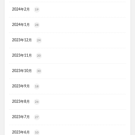
マイナチュレスカルプフローラブースター
2024年2月
19
プレミアムボディーソープデオラ
毎日腎活 活性炭＆ウラジロガシ 犬用
Eyepa(アイーパ)
2024年1月
28
DEAN&DELUCA(ディーンアンドデルーカ)リバーシブルトート
2023年12月
24
猫ピタ
Ulike(ユーライク)脱毛器X Max
ラグネットバブルスクラブ
SILAIR(シレア)いびき対策枕
2023年11月
20
セルヘアプラス
飲むプロテオグリカンリフリーラ
ウエストヘル(WAISTHELL)
やさいちゅあぶる
2023年10月
30
ヘパトリート
通快麗茶
シルクエキスパートPro5
2023年9月
18
SCALP DROP(スカルプドロップ)
シェルシュール
NUKUMO(ヌクモ)脱毛クリーム
2023年8月
26
ヒューマナノプラセン原液
イルチブラックソープ
生サプリメント燃
淡路島キムチ
2023年7月
27
ヴィオテラスC+クリアセラム
ブレスマイル
2023年6月
ほけんのぜんぶ
ノビルン
天使のララ
10