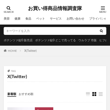
MREビオス
ハダノコエ
剛SUGIMAN(ツヨスギマン)
お買い得商品情報調査隊
ホメオバウローション
メディカルダイエット
ラサーナプレミオール
セルビックEGF・FGF美容液
美容
健康
食品
ペット
サービス
お問い合わせ
プライバシーポ
YUUNYSLEEP(ユニースリープ)
ピリモキープマスクジェルウォッシュ
ポーラ
アクセーヌトライアルセット
ルナソル
ポテンツァ錠0 販売店
ポテンツァ錠0 どこで売ってる
ウルラブ 市販
ヒフの漢
GREEN SPOON(グリーンスプーン)
HOME
X(Twitter)
MiMC(エムアイエムシー)
BANANA LEAF(バナナリーフ)石鹸
ファムズベビーエンジェルフォーム
マイピル
TAG
オゼンピックダイエット
P3サプリ(P3NMNサプリメント)
X(Twitter)
天体望遠鏡
ゴリラクリニック
モグニャンキャットフードライト
新着順
おすすめ順
ペロリコドッグフードライト
クリスマス
初心者狩り
カルディ
西松屋