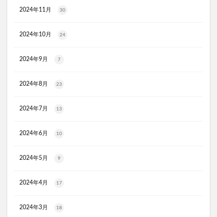
HADAGIWA(はだぎわ)化粧水
アユミンS
2024年11月
30
ユニクロ(UNIQLO)
ジョーシン
RMK
2024年10月
24
資生堂(SHISEIDO)
アディクション
ケフトルシャンプー
エスフォルノ
マリークワント
2024年9月
7
ズッパディズッカ
あしたのクリニック
双眼鏡
コレスタート
ノースフェイス(THE NORTH FACE)
2024年8月
23
Veimia(ヴェーミア)
2024年7月
13
b.ris(ビーリス)エアリーカラーリングフォーム
タリーズ
ポイエニ(ポイントエニタイム)
ネイオンビューティー
2024年6月
10
チキンゴルフ
DHC
もち吉
お返し
ヘルスパンC錠2000
BRAVION S(ブラビオンS)
2024年5月
9
マナラモイストウォッシュゲル
sowakaドッグフード
2024年4月
透明シール帳
クリーンキッズカー
17
ベルタランシード
LifTone(リフトーン)
2024年3月
18
スリムストンコーヒー