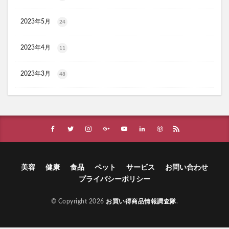
ラクーダEX
アサイー
2023年5月
24
コアフィット(COREFIT)フェイスポインター
かける紅生姜
コラゲネイド
2023年4月
11
ブルーロックウエハース4
リ・ダーマラボモイストゲルプラス
みんなの肌潤風呂
2023年3月
48
イタジャガ
プリキュアグミ
ピクミンチョコエッグ
マバユキまつ毛美容液
SOVE(ソブ)シリアル
ノブL&Wトライアルセット
オークファン
マンションナビ
ブルーインパルス
ハニーチェシャンプー
夏の福袋
ECナビ
ANS.(アンス)オンライン診療
美容
健康
食品
ペット
サービス
お問い合わせ
プライバシーポリシー
ライゼブースターオイルミスト化粧水
ニキビ治療
プラズマ美顔器Un(アン)
© Copyright 2026
お買い得商品情報調査隊
.
サラブレッドホースコレクション ツインウエハース
menu(メニュー)
SHIN.ボタニカルスカルプシャンプー