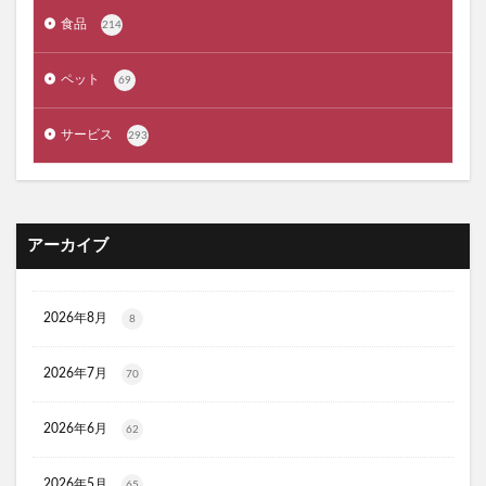
ジルスチュアート
ポッシュヘアケアシャンプー
食品
214
メゾピアノ
禁煙治療
ワイズ製薬強心薬
AGA治療
コーヒーメーカー
電気毛布
ペット
69
ぼっち回避
ジェルミーワン
アズールバイマウジー
サービス
293
ミマモルメGPS
ゴルフテック
大豆イソフラボンエクオール
マムート(MAMMUT)
ホワイトデー
リアップX5
マイシード亜鉛配合 for men
プロペトピュアベールa
アーカイブ
ミラノオリンピック
セタフィルジェントルSAローション
ビオフェルミンスマート腸活サプリ
てんらい黄望皇
2026年8月
8
HAIRSTAR(ヘアスター)イオンスターブラシ
LUCAS(ルカス)浄化スプレー
アカナキャットフード
2026年7月
70
フェミデオ
毎日腎活 活性炭＆ウラジロガシ 猫用
2026年6月
62
ドクトルリンパ
Morning Booster(モーニングブースター)朝活サプリ
2026年5月
65