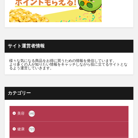
推し活バッグ
てのりフレンズ11
トルークオールインワンジェル
シルクザリッチヘアオイル
白漢しろ彩
碧モイストオイル
千年サジー
オルビスブライト
スキンスムーススクラブジェル
ノイド(NOID)バーム
サイト運営者情報
5デアザフラビン
パーフェクトニードルプレミアム
RESET BOX(リセットボックス)
エンリッチCセラム
様々な気になる商品をお得に買うための情報を発信しています。
より多くの人が知りたい情報をキャッチしながら役に立てるサイトとな
月帯(ツキオビ)
マイプロテイン
ピュアルピエ
るよう運営していきます。
セナクリア
サラフェプラス
ホロベルBBクリーム
エクラシャルム
フィンジア育毛剤
ルミナピール
カテゴリー
サマンサタバサ
あつまれアンパンマン
23zi(ニジュウサンジ)
sakyu(サキュウ)シャンプー
美容
540
ピリモバブルジェルクレンジング
クリスマスコフレ
ファンケルマイルドクレンジングオイル
クリニーク
健康
725
アユーラ(AYURA)
メルヴィータ
CIEUX(シウー)