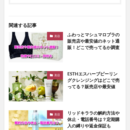
関連する記事
ふわっとマシュマロブラの
美容
販売店や最安値のネット通
販！どこで売ってるか調査
ESTHエスハーブピーリン
美容
グクレンジングはどこで売
ってる？販売店や最安値
リッドキララの解約方法や
美容
休止・電話番号は？定期購
入の縛りや返金保証も