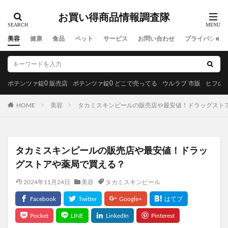
お買い得商品情報調査隊
美容
健康
食品
ペット
サービス
お問い合わせ
プライバシーポ
ポテンツァ錠0 販売店
ポテンツァ錠0 どこで売ってる
ウルラブ 市販
ヒフの漢
HOME
美容
タカミスキンピールの販売店や最安値！ドラッグスト
タカミスキンピールの販売店や最安値！ドラッ
グストアや薬局で買える？
2024年11月24日
美容
タカミスキンピール