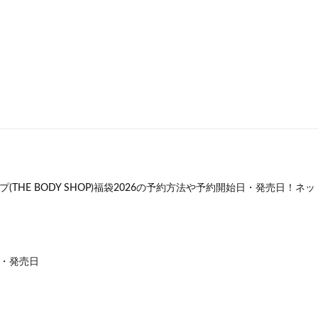
IRARA)
アラジルニキビ治療薬
リドマスターS
はははのは
ポンコレクション
ブルーベリー&ルテインα
ジュニサプ
サンパラ
ウン
NULLシューパウダー
紅蔘元(ホンサムウォン)
薬用からだまる
帳BOOK
ナノラル薬用ホワイト＆プロテクト
プロフレッシュオーラ
ビティプレミアム5-ALA50
フェルササプリケーハイル
マッスルプレス
EX
ホワイトール
ロコミナ
チラコナ
リンクルリペアBB
ラフドット(laugh.)
ハックティック(HACKTICK)
クリアストロング
イトレス)プログラム
NERUS ふわとろ毛布
VアップシェイパーEMS
ma
くつろぎ育乳ブラ
シボラナイト2
PALERMA(パレルマ)
飯田商店
(THE BODY SHOP)福袋2026の予約方法や予約開始日・発売日！
4
クレオズボーテ
返品
ナノポロン
セリア
たまごっち
ム保湿クリーム
メンズアイキララ
ホロベルエッセンシャル保湿ウォッ
スティック
リンクルスポットマスク
ホタルパーソナライズド
スマ
ト)薬用スカルプセラム
プリキュア
ベルタエクリズム
・発売日
ールドプレスジュース
プレミアムナイトラッピングクリーム
サンブロッ
2
MRB薬用美容液クレンジングバーム
夏用タオルケット
スラヘ