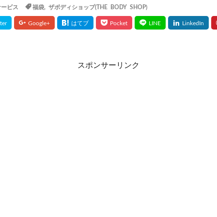
サービス
福袋
,
ザボディショップ(THE BODY SHOP)
ケアブースターセラムBA
獺祭(だっさい)
日本山人参
bisenoヘア
の山里
ジャムウ・ハーバルソープ
与田祐希×次世代日傘
犬猫生活
ア
じゃこ丸の幻の釜揚げしらす
ボンボンドロップシールたまごっち
miスカルプラベンダーブレンド
スカルプマッサージヘアエッセンス
メディテ
スポンサーリンク
ープラス
PLUEST(プルエスト)、カプセルインハイドロクレンズ
BiFel(
の完全美容食
ヒフの漢方
ナップルドリンク
堂 BIYOUDO ミネラルウォーター)
リアラスター
アンミオイル
ムフェザー
無料相談
保険見直しラボ
ドクターセノビル
モグ
レギパン
養庵堂NMN9000
みそきん
ユニクロ感謝祭
RIZI
エーション
イスクラファージ
おさるのジョージ
パールリッチシャ
アンナララティ美容液
ママ＆ベビーケアクリーム
リノクルファン
ンジングゲルマッサージプラス
ミネラルボディシャインジェル
(ロストワード)ウエハース
プランテルEX
健康グッズ
養生薬湯(ようじ
リシリアフレルカラーシャンプー
シルキースムースUVカットクリーム
N
生活応援米
イルコルポミネラルバスパウダー
琉白(るはく)