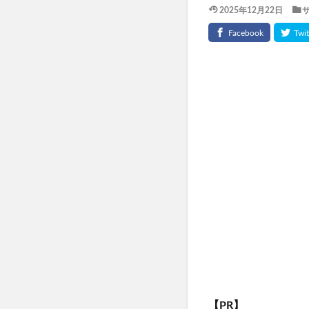
2025年12月22日
TaYU(タユ)ヘア
きたきたのこのこ
フェミッシュクリ
haru kuroka
インナーブースタ
ルブレン
私
美陽堂シリカ水(美陽
ふわ姫
スリ
ベルシリーズ着圧
ダンダダンラバリ
かんたんぬか美人
マナラホットクレ
東方LostWord
おてつたび
【PR】
きらりのおめぐ実