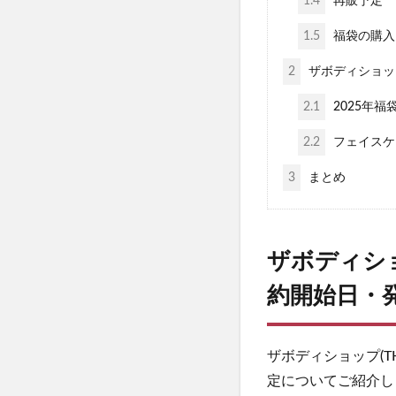
1.4
再販予定
みんなの肌潤糖
塗るプロテオグリ
1.5
福袋の購入
Apple(アップル)
2
ザボディショップ(
パトロンシャンプ
2.1
2025年福
b.ris(ビーリス)
ケンタッキークリ
2.2
フェイスケ
ミズノ(MIZUNO)
3
まとめ
ハグモッチ
30delete(サー
祝！たまごっち30
ザボディショッ
フィジカルメンテ
約開始日・
Reveオーガニッ
クイックフリーズ
ザボディショップ(T
定についてご紹介し