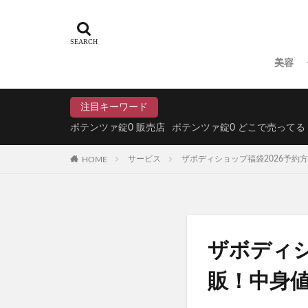
N organic(エヌ
パイナップル豆乳
ドラゴンボール
美容
魔法のタオル
てのりベイビーフ
注目キーワード
WEEED(ウィード
ポテンツァ錠0 販売店
ポテンツァ錠0 どこで売ってる
おひさまでつくっ
HOME
サービス
ザボディショップ福袋2026予約
アスハダパーフェ
学マスウエハース
メイクアップフォ
ラブブ(Labubu)
ユリカゴドッグフ
ザボディシ
KATAN Cica 
販！中身
ミライアイ内用薬
ペプチドショット