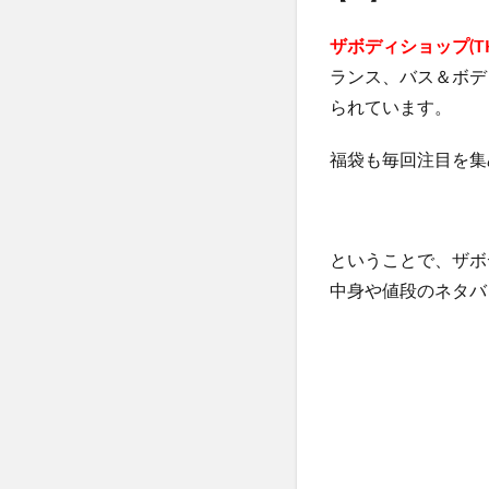
ヴァーチェマルラ
ザボディショップ(THE
チャップアップシ
ランス、バス＆ボデ
ヤマダ電機
られています。
うるおい地肌セラ
福袋も毎回注目を集
僕のAIアカデミー
ジーニッシュマニ
ヒザこし健康源
ということで、ザボ
nico-nin(ニコニン)
中身や値段のネタバ
利尻ヘアカラート
LIA(リア)スカル
常備浴
KAT
フォルテカ
エクストラロング
CICIBELLA(シシ