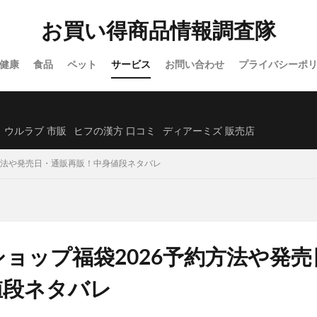
オーガニック)
シックスチェンジ
サンリオウエハース7
イオン
お買い得商品情報調査隊
除毛クリーム
プロセカグッズ
資格スクエア
白漢しろ彩セラミドリ
カナデルプレミアバリアフィックス
IWONU(イウォーヌ)マットレス
健康
食品
ペット
サービス
お問い合わせ
プライバシーポ
ノブACアクティブトライアルセット
NUOSS(ヌオス)育毛剤
ウエハー
レンズ
ガチサプ心眼(しんがん)
ハンターハンターウエハース
)ブリスジェル
フォトEPC
オンラインニキビ治療
備蓄米
ウルラブ 市販
ヒフの漢方 口コミ
ディアーミズ 販売店
たクレンジングオイル
イルコルポミネラルレッグスムーサー
方法や発売日・通販再販！中身値段ネタバレ
クトクリアエッセンス
SUHADA MIST(スハダミスト)
ビオルチアシャン
福袋
エトヴォス
クッピーラムネフェイスマスク
ミキハウス
ーエバー
SABON(サボン)
エポホワイティア
ニールズヤードレメデ
ルナルナおくすり便
P3ブースターゼリー
ラサーナ
フレイアイディ
ード
トリーツファクトリー(Treats Factory)
手作り
ねこまたの実
ョップ福袋2026予約方法や発
ダーマヒットセラム5
義理チョコ
ラクトロン錠
ナノユニバース
値段ネタバレ
ホルモHORMO育毛剤(HORMOホルモプレミアムヘアグロウエッセンス)
アンプル2X
キュアナスG
パールホワイトPROEXプラス