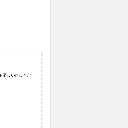
ソルアスリート
ごとデオ・ソープ
ルリンス
タンクトップ
PGブラ
ショットアルファ
maco(ママコ)
ネット通販や再販予定
ユニ
シュ
モニ
ク保湿BB
ル