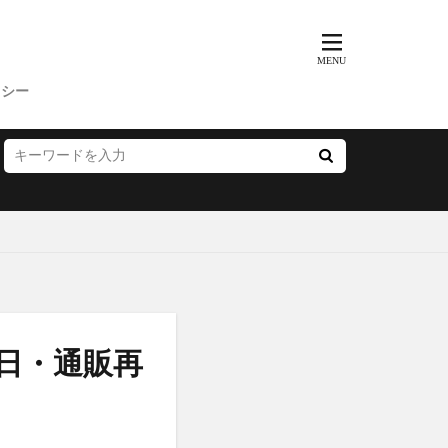
歩みのゼリー
ッチクリーム
コンビニ
リシー
ス
父の日
プー
サマーパック
ィーズ
ー(FRAY I.D)
いぶきの漢方
売日・通販再
雛人形