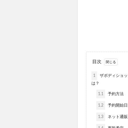
リッドキララ(LID K
ゼルダの伝説ウェ
アラプラス糖脂ダ
ミャクミャクシール
アラプラスロンジェ
アラプラスゴールド
ナーブルスソープ
Waitless(ウェ
目次
アスミール
1
ザボディショップ
ちいかわフレンズ
は？
ホロベルプレミア
1.1
予約方法
ミラネストゼリー
wicot(ウィコッ
1.2
予約開始日
健康マルシェ、コ
1.3
ネット通販
フローラ・バス-10