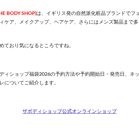
オイル
ミャクミャクラバマス(EXPO2025 ミャクミャク ぷっくりラバマスビス
 BODY SHOP)
は、イギリス発の自然派化粧品ブランドでフ
ャンプー
学園アイドルマスターウエハース
プルエストブラックジェリ
ィケア、メイクアップ、ヘアケア、さらにはメンズ製品まで多
ポール＆ジョー
NOMIPRO(飲みプロ)
クラランス
ランコム
ミド化粧水
ジョーモ(JOOMO)
おせち
ジバンシイ
おうちで
めており気になるところですね。
ジェラピケ(ジェラートピケ)
イクダム(IQDUM)
アディダス
キュア
ベビープラネット
成城石井
MISOVATION(ミソベーション)
楽養生
エレキリフト
オゾプレミアムリペア
ジェネリック製薬
ディショップ福袋2026の予約方法や予約開始日・発売日、ネ
トメパスPmax
NIPLUX コリラックス
ゼルダの伝説
レについてご紹介します。
リートメント
ピーチラック乙字湯
Eki(えき)スキンベールプライマー
プシャンプー
スリムアップインソール
シーモスジェル
ミニョンスカ
AN Cica ダーマヒットセラム10
ディースピース美白集中パック(ディースピース
ザボディショップ公式オンラインショップ
リカバリーデザイン腰まくら
ボンモイストセット
ノビエース(NOBIACE)
ラッシュ
グラマラスパッツ
特徴
ハウトシールド
フルフェイ
ベラ)マスク
カンブリア宮殿
SILK THE RICH(シルクザリッチ)