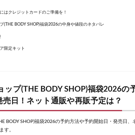
プレミアムブラックシャンプー
アドバンスドブライトニングセラム
カンリフリーラ
ルピリーナドライヤー
SUMATONA Smart Mini(ス
にはクレジットカードのご準備を！
LOGIC(ロジック)化粧水
エスティローダー
マグネットつけまつげ
THE BODY SHOP)福袋2026の中身や値段のネタバレ
ー
ちこり村「田舎の手づくりおせち」
ボビイブラウン
シャネル
袋
ラリッチスカルプ
ケトル
スナイデル
ペロリコドッグフードアレカッ
スマス
STILIS(スタイリス)ウォーターサーバー
Levoit(レボイト)空気清浄
ア限定キット
ミスド(ミスタードーナツ)
PUNYUS(プニュズ)
くまのがっこう
マカエンペラー
毎日愛眼ブルーベリー＆ルテイン猫用
キヌージョヘアド
ティーデリート)
ムテキクリアせいろ
ペロリン
CMYファンデーション
thキャラマグネッツ
GABA納豆10000
珠肌シシオール
ケトリーム
プ(THE BODY SHOP)福袋2026
プロ
Sinai(シナイ)
さよなら中性生活プレミアム
テストコアNO3
発売日！ネット通販や再販予定は？
ク歯みがき粉
ヘアトニックグロウジェル
ヒックスミノキシジル5
健
クールレスキュー
HE BODY SHOP)福袋2026の予約方法や予約開始日・発売日
検索
ます。