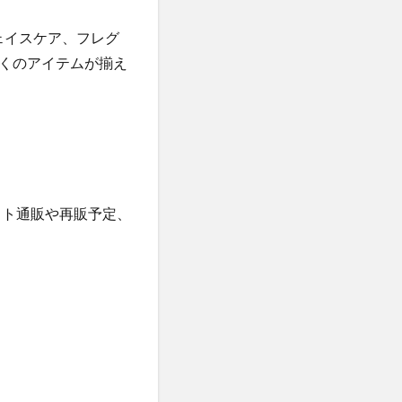
ケット)
ェイスケア、フレグ
ーウォッシュ
くのアイテムが揃え
クリニック
職場
カンシャ(感謝)
ット通販や再販予定、
髪殿(はつとの)
ルプヘアミスト
フラッシュパック)
スシャンプー