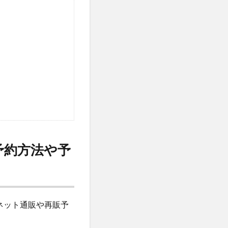
マトナスマートミニ)
ととのうみすと
ED治療
ト
機
マーキュリーデュオ
ライヤー
の予約方法や予
心キナーゼ
、ネット通販や再販予