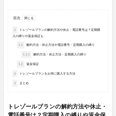
イスクラファージ
たまごっちユニ
ホロベルプレミアム保湿クリーム
メンズアイキララ
ホロベルエッセンシャル保湿ウォッシュ
目次
ミラネストゼリースティック
リンクルスポットマスク
1
トレゾールブランの解約方法や休止・電話番号は？定期購
ホタルパーソナライズド
スマモニ
入の縛りや返金保証も
wicot(ウィコット)薬用スカルプセラム
プリキュア
1.1
解約方法・休止方法や電話番号・定期購入の縛り
母の日
雲のやすらぎプレミアム三つ折りマットレス
1.1.1
解約方法・休止方法・定期購入の縛り
ENHYPENツインウエハース
薬用アットベリー
1.2
返金保証
illu shea(イルシア)
プレミアムフェイスアートBB
ZIGEN(ジゲン)フェイスウォッシュ
地の塩社
2
トレゾールブランをお得に購入する方法
ハーリスラップリフトクリーム
3
まとめ
スカルプDボーテシャンプー
nonlie(ノンリ)NMN10230プラス
Aetas(エタス)スキンケアセット
トレゾールブランの解約方法や休止・
Natural FLORA(ナチュラルフローラ)
電話番号は？定期購入の縛りや返金保