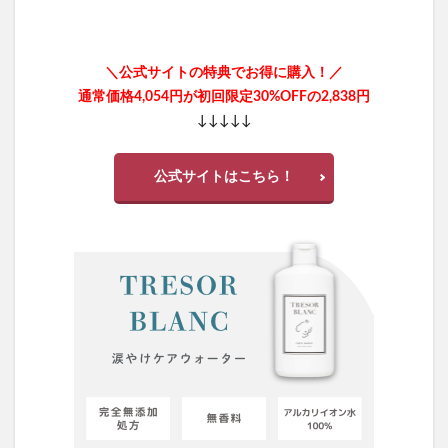
MRB薬用美白BBクリームファンデーション
プリモディーネVCローション
ラプターグルーミングボディウォッシュ
＼公式サイトの特典でお得に購入！／
通常価格4,054円が初回限定30%OFFの2,838円
ハーリスラップリフトセラム
↓↓↓↓↓
VITAL eL SERUM(バイタルエルセラム)
ランテルノホワイトHQクリーム
リカバネル
公式サイトはこちら！
ルピリーナヘアアイロン
イクモアキュートヘアケアエッセンス
ヒックススカルプシャンプー
YSL(イヴサンローラン)
ルジョークリアアップファンデーション
シロジャム
ANOCOI(アノコイ)
ヘリマス
ビンナシー(Vinna C)
KATE(ケイト)
センスオブワンダー
渋谷駅前心療内科ハロクリニック
かみかみチキン
アフタミープラスリフトセラム
リゾートバイト.com
ドクターハニーシャンプー(DRハニーブラックビーモイストリ