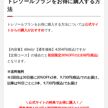
トレゾールブランをお得に購入する方
ルピリーナヒートブラシ
法
千の潤いタウリフトパワーセラム
メリフブルーミングフェイスウォッシュ
ハウスオブローゼ
ヨドバシカメラ
コスメデコルテ
トレゾールブランをお得に購入する方法については
公式サイ
トからの購入がおすすめ
です。
杉にゃん
BIDAI(ビダイ)シルキーミストクレンジング
ヒアルスピクル＆メルティングジェル
SUQQU(スック)
カバーマーク
ディオール
エミシアクリニック
【内容量】60mlが【通常価格】4,054円(税込)ですが
ESIENCEダーマインショット
ドトールコーヒー
【定期コース】の場合だと
初回限定30%OFFの2,838円(税込)
KFC
冷凍庫レンタル.com
となります。
PURE(ピュア)オールインワン美容液
らでぃっしゅぼーや
※送料無料
オルビスミスターヘアケア
リカバリースリープ
※2回目は30日後に20%OFFx3本、9,730円(税込)でのお届け。
サクサクしょうゆアーモンド
dazzlin(ダズリン)
以降は90日ごとに3本、9,730円(税込)でお届け
フィジフル
Sonael(ソナエル)エクオール＋ホップ
クラチャイダムゴールド
とうと
＼公式サイトの特典でお得に購入！／
VALフレグランスヘッドスクラブ