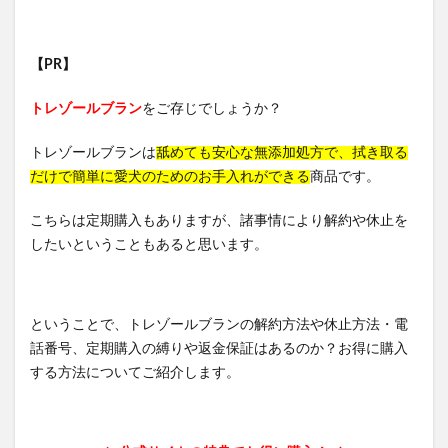
ちこり村「田舎の手づくりおせち」
ボビイブラウン
シャネル
ED治療
b.ris(ビーリス)ラリッチスカルプ
【PR】
ケトル
スナイデル
ペロリコドッグフードアレカット
トレゾールブラン
をご存じでしょうか？
ケンタッキークリスマス
トレゾールブランは
舐めても安心な無添加処方で、拭き取る
STILIS(スタイリス)ウォーターサーバー
だけで簡単に愛犬のためのお手入れができる
商品です。
Levoit(レボイト)空気清浄機
ミズノ(MIZUNO)
ミスド(ミスタードーナツ)
PUNYUS(プニュズ)
こちらは定期購入もありますが、諸事情により解約や休止を
したいということもあると思います。
くまのがっこう
マーキュリーデュオ
ハグモッチ
マカエンペラー
毎日愛眼ブルーベリー＆ルテイン猫用
ラクティス乳酸菌
WANSER ハグキスマイル
ということで、トレゾールブランの解約方法や休止方法・電
スナイデル ホーム
アテニアアイリンクルセラム
話番号、定期購入の縛りや返金保証はあるのか？お得に購入
EPSOPIA(エプソピア)バスソルト
する方法についてご紹介します。
コレダケスタイルコーヒー
ギルティ炭酸NOPE(ノープ)
Xology(エクソロジー)薬用歯磨きジェル
オンライン診療