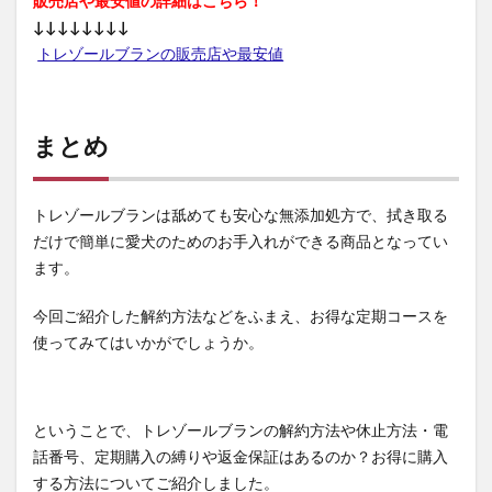
販売店や最安値の詳細はこちら！
クリアストロングショットアルファ
↓↓↓↓↓↓↓↓
Waitless(ウェイトレス)プログラム
NERUS ふわとろ毛布
トレゾールブランの販売店や最安値
VアップシェイパーEMS
mamaco(ママコ)
アスミール
くつろぎ育乳ブラ
シボラナイト2
まとめ
PALERMA(パレルマ)
飯田商店
ちいかわフレンズ4
クレオズボーテ
返品
ナノポロン
セリア
ゴチゾウ食玩
エンリッチプラス
トレゾールブランは舐めても安心な無添加処方で、拭き取る
だけで簡単に愛犬のためのお手入れができる商品となってい
アロベビーミルクローション
プラージュボーテ
ます。
コモエースディープクレンジングオイル
エトヴォスアルティモイスト
スグダン
今回ご紹介した解約方法などをふまえ、お得な定期コースを
EKATO(エカト)持続型炭酸ガスパック
使ってみてはいかがでしょうか。
フィンジア育毛剤(フィンジアスカルプエッセンス)
Pesod(ペソッド)育毛剤
クレイスパカラートリートメント
ということで、トレゾールブランの解約方法や休止方法・電
ヒートラップレギンス
王(ワン)マンドゥ
JCVN治験
話番号、定期購入の縛りや返金保証はあるのか？お得に購入
マカライズスター
する方法についてご紹介しました。