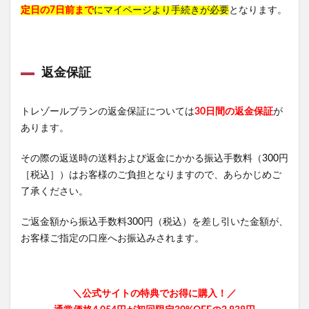
がくぶんの食育インストラクター
オリジンドッグフード
定日の7日前まで
にマイページより手続きが必要
となります。
イビサソープ
キュアラフィ
One8Dog(ワンエイトドッグ)
カンファペット
デオドラントオブザデッド
形状記憶日傘
返金保証
チャップアップサプリ
No.C(ナンバーシー)サプリ
トレゾールブランの返金保証については
30日間の返金保証
が
ルルシア育毛剤
飲むルテオリンリフリーラ
あります。
ラミナス(LAMINAS)育毛剤
ノビエース(NOBIACE)
エクストラロングラッシュ
グラマラスパッツ
特徴
その際の返送時の送料および返金にかかる振込手数料（300円
ハウトシールド
フルフェイスシャンプー
［税込］）はお客様のご負担となりますので、あらかじめご
了承ください。
CICIBELLA(シシベラ)マスク
カンブリア宮殿
SILK THE RICH(シルクザリッチ)
ご返金額から振込手数料300円（税込）を差し引いた金額が、
フィトリフト オールインワンジェル
お客様ご指定の口座へお振込みされます。
NNEニードル炭酸パック
COホスピピュア
ベルタママリズム
ネムリス(nemlis)
＼公式サイトの特典でお得に購入！／
ルルクシェルナイトブラ
坂上どうぶつ王国