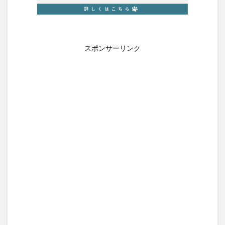
ペアシャンプー)
ジバンシィ
メルカリ
エムリリー優反発マットレス
ツーピーエス脱毛器
KATAN Cicaダーマヒットセラム5
センシニティカプセルリカバリーオレンジ
スポンサーリンク
WEGO(ウィゴー)
ニーナミュウ
ゴリラコスメティクス
わたしのきまりシャンプー
毎日愛眼ブルーベリー＆ルテイン犬用
みやびのビルベリープレミアムα
セタフィルジェントルSAローション
ビオフェルミンスマート腸活サプリ
てんらい黄望皇
HAIRSTAR(ヘアスター)イオンスターブラシ
LUCAS(ルカス)浄化スプレー
アカナキャットフード
フェミデオ
毎日腎活 活性炭＆ウラジロガシ 猫用
ドクトルリンパ
Morning Booster(モーニングブースター)朝活サプリ