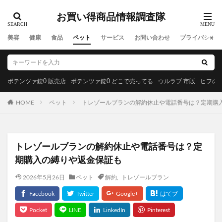
ミルセリンホワイト
KISSHADA(キスハダ)ハリ艶リッチクリーム
脂肪注意報
お買い得商品情報調査隊
フローラディクス
PELTHY(ペルシー)リセットレギンス
美容
健康
食品
ペット
サービス
お問い合わせ
プライバシーポ
マイクロダイエット
ALLUDEM(アリュデム)ダーマリフトマスク
ととのうぐらす
ササヘルス
保険マンモス
ポテンツァ錠0 販売店
ポテンツァ錠0 どこで売ってる
ウルラブ 市販
ヒフの漢
スパリブ(SUPALIV)
保険コネクト
シンピスト
HOME
ペット
トレゾールブランの解約休止や電話番号は？定期購
N organic(エヌオーガニック)
シックスチェンジ
サンリオウエハース7
イオン
歩みのゼリー
パイナップル豆乳除毛クリーム
プロセカグッズ
トレゾールブランの解約休止や電話番号は？定
グッズ
期購入の縛りや返金保証も
HALENA(ハレナ)オーガニックオールインワンジェル
2026年5月26日
ペット
解約
,
トレゾールブラン
ハリッチプレミアムリッチプラス
ホスピピュアVIO
ママ＆ベビーケアクリーム、解約
ヴァントルテミネラルシルクファンデーション