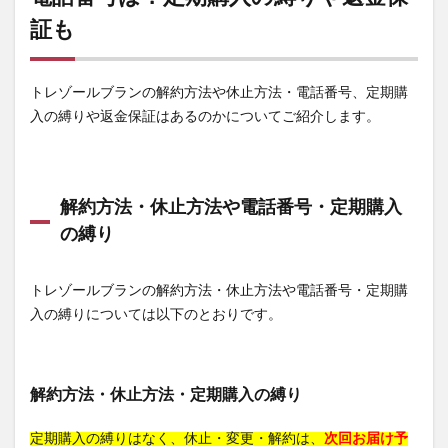
ヘパリシエトーンアップUV
証も
フレイスラボゴールドセラムⅢ
エディオン
ビックカメラ
ロクシタン
優光泉(ゆうこうせん)
トレゾールブランの解約方法や休止方法・電話番号、定期購
クレ・ド・ポー ボーテ
ゲラン
バクチスミルク
入の縛りや返金保証はあるのかについてご紹介します。
クレードスコープ
グッチ
低用量ピル
デイラルカラー
ONSENSOU(オンセンソウ)
ケンタッキーフライドチキン
レチベイビー
解約方法・休止方法や電話番号・定期購入
HANA LABO(ハナラボ)
アミノプラス(マカ)
の縛り
オリオンビールTシャツ
ミルクフェド
クオニスメルティングエッセンスマスク
トレゾールブランの解約方法・休止方法や電話番号・定期購
リズリサ(LIZ LISA)
ラルフローレン
入の縛りについては以下のとおりです。
MAMEIL(マメイル)生チョコマカロン
CiQoni(チコニ)
三ツ星クリアナチュラル
奈良八味地黄丸錠SP
解約方法・休止方法・定期購入の縛り
meemo(ミーモ)
たまごっち
アテニアスキンクリアクレンズオイル
アスヘノカケハシ
定期購入の縛りはなく、休止・変更・解約は、
次回お届け予