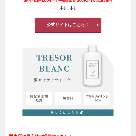
通常価格4,054円が初回限定30%OFFの2,838円
ビューティーオープナージェルエクストラモイスチャー
↓↓↓↓↓
フェミッシュプレミアムホイップ
エールマカ
ESTH(エス)ハーブピーリングクレンジング
公式サイトはこちら！
chatFLORA G(チャットフローラジー)
オリジンキャットフード
プロ野球ファンスターズリーグ柿の種
ブレインスリープピローネックコンディショニング
割れない鏡
発酵本家のあまざけ(雪の麹)
ニオワンちゃん
美穀菜(びこくさい)
シボラナイトダイエットコーヒー
タリーズサマーボックス2026
ケフトルローションEX
クラプロックス
防災圧縮袋
ホワイトール
ロコミナ
チラコナ
リンクルリペアBB
PGブラ
ナーブルスソープ
ラフドット(laugh.)
ハックティック(HACKTICK)