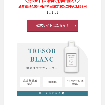
＼公式サイトの特典でお得に購入！／
女性薄毛治療
発酵本家の味噌汁
ニャオワン
通常価格4,054円が初回限定30%OFFの2,838円
KATANヘパリンバリアミルク
セサミンバイタル
↓↓↓↓↓
グローリン・ギガ
バイタルウェーブ
ポリピュアEX育毛剤
公式サイトはこちら！
ドクターズナチュラルレシピ美容プロテイン
PLUEST(プルエスト)、カプセルインハイドロクレンズ
BiFel(ビフェル)
ルブレン
私の完全美容食
ヒフの漢方
ナップルドリンク
美陽堂シリカ水(美陽堂 BIYOUDO ミネラルウォーター)
リアラスター
アンミオイル
ニュートラvc
ふわ姫
スリムフェザー
無料相談
保険見直しラボ
ドクターセノビル
モグワンドッグフード
ベルシリーズ着圧レギパン
養庵堂NMN9000
みそきん
ユニクロ感謝祭
RIZINウエハース2
ダンダダンラバリエーション