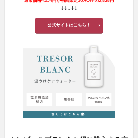
通常価格4,054円が初回限定30%OFFの2,838円
スパルトT5
無塩骨取りさば
再販
↓↓↓↓↓
ウィンゾーン(WINZONE)プロテイン
ダイソー
葡萄樹液ジェル
パイナップル豆乳ローションプレミアム
公式サイトはこちら！
ウマ娘ウエハース8(ウマ娘 プリティーダービー ツインウエハ
ース 第8R)
カバーマークトリートメントクレンジングミルク
モグキューブ
にゃんこ大戦争ウエハース
ファンケルアクネケア
Non.A(ノンエー)石鹸
ケノンヒーター
マイナチュレ育毛剤
イタジャガ、名探偵コナン
保険クリニック
家電
FUSARIスカルプインジェクション
スクリーノ
ジュランツ
ディズニー刺繍缶バッジ
ローヤルゼリー48クオリティ
リプロスキン
よもぎせっけん
ヌボーテザセラム
メティーナ
RF28Wエフェクトアイクリーム
シアクルスベリージュ