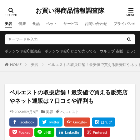
お買い得商品情報調査隊
美容
健康
食品
ペット
サービス
お問い合わせ
プライバシーポ
ポテンツァ錠0 販売店
ポテンツァ錠0 どこで売ってる
ウルラブ 市販
ヒフの漢
HOME
美容
ベルエストの取扱店舗！最安値で買える販売店やネッ
ベルエストの取扱店舗！最安値で買える販売店
やネット通販は？口コミや評判も
2023年9月5日
美容
ベルエスト